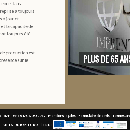
rience dans
treprise a toujours
 à jour et
 et la capacité de
ont toujours été
e de production est
PLUS DE 65 AN
présence sur le
ht - IMPRENTA MUNDO 2017 -
Mentions légales
-
Formulaire de devis
-
Termes and
AIDES UNION EUROPÉENNE